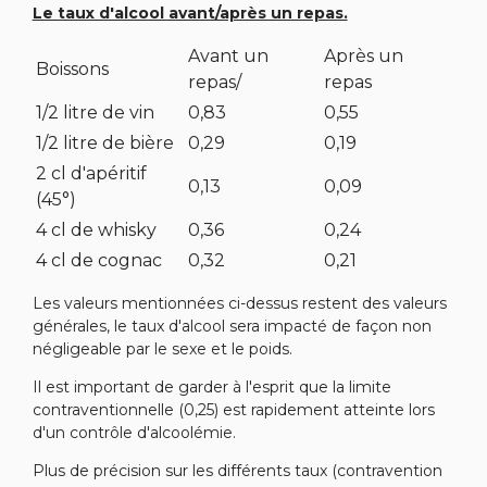
Le taux d'alcool avant/après un repas.
Avant un
Après un
Boissons
repas/
repas
1/2 litre de vin
0,83
0,55
1/2 litre de bière
0,29
0,19
2 cl d'apéritif
0,13
0,09
(45°)
4 cl de whisky
0,36
0,24
4 cl de cognac
0,32
0,21
Les valeurs mentionnées ci-dessus restent des valeurs
générales, le taux d'alcool sera impacté de façon non
négligeable par le sexe et le poids.
Il est important de garder à l'esprit que la limite
contraventionnelle (0,25) est rapidement atteinte lors
d'un contrôle d'alcoolémie.
Plus de précision sur les différents taux (contravention