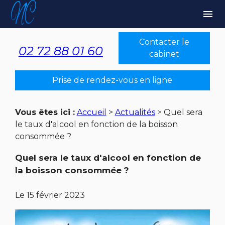
Panneau de gestion des cookies
menu
Contacter le
02 72 88 01 60
cabinet
Prise de rendez-vous en ligne
Vous êtes ici :
Accueil
>
Actualités
> Quel sera
le taux d'alcool en fonction de la boisson
consommée ?
Quel sera le taux d'alcool en fonction de
la boisson consommée ?
Le
15 février 2023