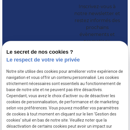
Inscrivez-vous à
notre newsletter et
restez informés des
prochains
évènements et
promotions.
Le secret de nos cookies ?
Le respect de votre vie privée
Notre site utilise des cookies pour améliorer votre expérience de
navigation et vous offrir un contenu personnalisé. Les cookies
strictement nécessaires sont essentiels au fonctionnement de
base de notre site et ne peuvent pas être désactivés.
Cependant, vous avez le choix d'activer ou de désactiver les
cookies de personnalisation, de performance et de marketing
selon vos préférences. Vous pouvez modifier vos paramètres
de cookies à tout moment en cliquant sur le lien 'Gestion des
Mentions
Politique de
Plan du site
Gestion des
cookies' situé en bas de notre site. Veuillez noter que la
légales
confidentialité
cookies
désactivation de certains cookies peut avoir un impact sur