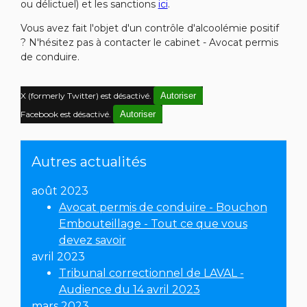
ou délictuel) et les sanctions
ici
.
Vous avez fait l'objet d'un contrôle d'alcoolémie positif
? N'hésitez pas à contacter le cabinet - Avocat permis
de conduire.
X (formerly Twitter) est désactivé.
Autoriser
Facebook est désactivé.
Autoriser
Autres actualités
août 2023
Avocat permis de conduire - Bouchon
Embouteillage - Tout ce que vous
devez savoir
avril 2023
Tribunal correctionnel de LAVAL -
Audience du 14 avril 2023
mars 2023