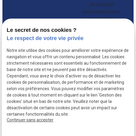
prochains
évènements et
promotions.
Le secret de nos cookies ?
Le respect de votre vie privée
Notre site utilise des cookies pour améliorer votre expérience de
navigation et vous offrir un contenu personnalisé. Les cookies
strictement nécessaires sont essentiels au fonctionnement de
base de notre site et ne peuvent pas être désactivés.
Cependant, vous avez le choix d'activer ou de désactiver les
cookies de personnalisation, de performance et de marketing
selon vos préférences. Vous pouvez modifier vos paramètres
de cookies à tout moment en cliquant sur le lien 'Gestion des
Mentions
Politique de
Plan du site
Gestion des
cookies' situé en bas de notre site. Veuillez noter que la
légales
confidentialité
cookies
désactivation de certains cookies peut avoir un impact sur
certaines fonctionnalités du site.
SIRET :
78974913200013
Continuer sans accepter