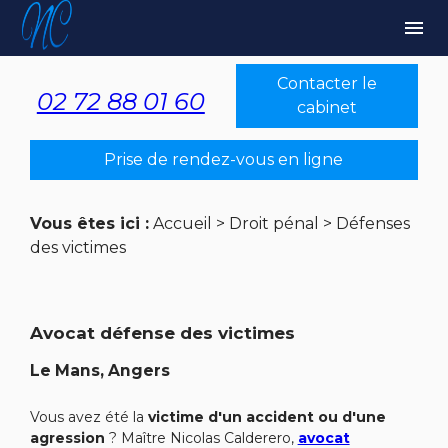
Panneau de gestion des cookies
menu
Contacter le
02 72 88 01 60
cabinet
Prise de rendez-vous en ligne
Vous êtes ici :
Accueil
>
Droit pénal
> Défenses
des victimes
Avocat défense des victimes
Le Mans, Angers
Vous avez été la
victime d'un accident ou d'une
agression
? Maître Nicolas Calderero,
avocat