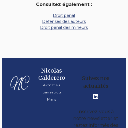
Consultez également :
Droit pénal
Défenses des auteurs
Droit pénal des mineurs
Nicolas
Calderero
Suivez nos
actualités
Avocat au
barreau du
Mans
Inscrivez-vous à
notre newsletter et
restez informés des