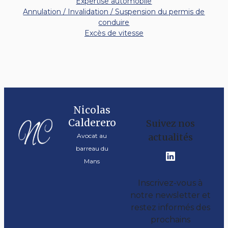
Expertise automobile
Annulation / Invalidation / Suspension du permis de
conduire
Excès de vitesse
Nicolas
Calderero
Suivez nos
actualités
Avocat au
barreau du
Mans
Inscrivez-vous à
notre newsletter et
restez informés des
prochains