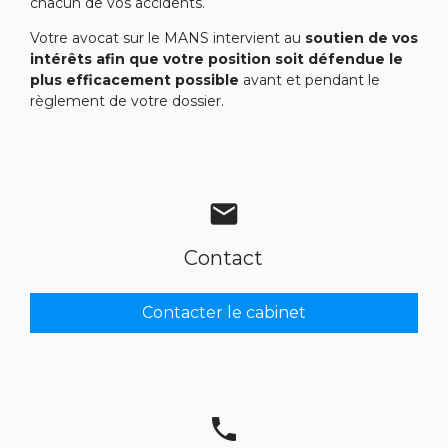
chacun de vos accidents.
Votre
avocat sur le MANS
intervient au
soutien de vos
intérêts afin que votre position soit défendue le
plus efficacement possible
avant et pendant le
règlement de votre dossier.
mail
Contact
Contacter le cabinet
phone