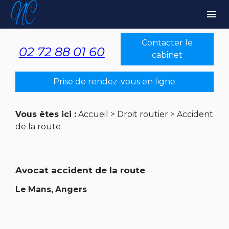
Panneau de gestion des cookies
menu
Contacter le
02 72 88 01 60
cabinet
Prise de rendez-vous en ligne
Vous êtes ici :
Accueil
>
Droit routier
> Accident
de la route
Avocat accident de la route
Le Mans, Angers