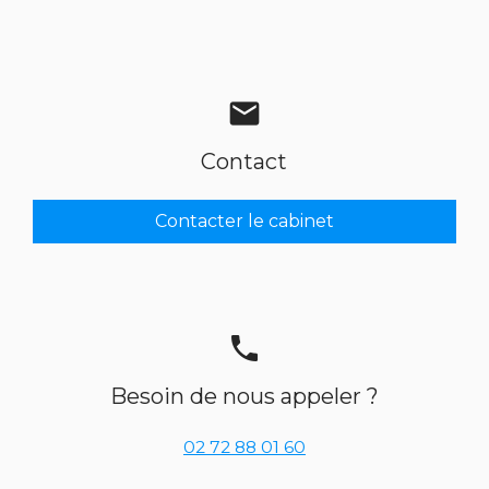
mail
Contact
Contacter le cabinet
phone
Besoin de nous appeler ?
02 72 88 01 60