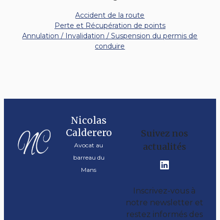
Accident de la route
Perte et Récupération de points
Annulation / Invalidation / Suspension du permis de
conduire
Nicolas
Calderero
Suivez nos
actualités
Avocat au
barreau du
Mans
Inscrivez-vous à
notre newsletter et
restez informés des