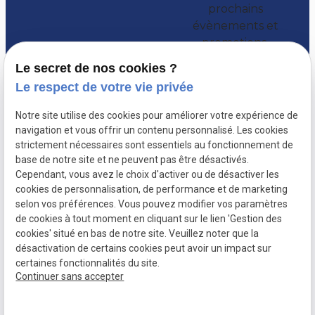
prochains
évènements et
promotions.
Le secret de nos cookies ?
Le respect de votre vie privée
Notre site utilise des cookies pour améliorer votre expérience de
navigation et vous offrir un contenu personnalisé. Les cookies
strictement nécessaires sont essentiels au fonctionnement de
base de notre site et ne peuvent pas être désactivés.
Cependant, vous avez le choix d'activer ou de désactiver les
cookies de personnalisation, de performance et de marketing
selon vos préférences. Vous pouvez modifier vos paramètres
de cookies à tout moment en cliquant sur le lien 'Gestion des
Mentions
Politique de
Plan du site
Gestion des
cookies' situé en bas de notre site. Veuillez noter que la
légales
confidentialité
cookies
désactivation de certains cookies peut avoir un impact sur
certaines fonctionnalités du site.
SIRET :
78974913200013
Continuer sans accepter