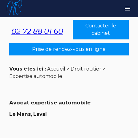
Panneau de gestion des cookies
menu
Contacter le
02 72 88 01 60
cabinet
Prise de rendez-vous en ligne
Vous êtes ici :
Accueil
>
Droit routier
>
Expertise automobile
Avocat expertise automobile
Le Mans, Laval