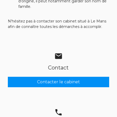
d'origine, il peut notamment garder son nom de
famille.
N'hésitez pas à contacter son cabinet situé à Le Mans
afin de connaître toutes les démarches à accomplir.
mail
Contact
Contacter le cabinet
phone