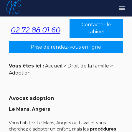
Panneau de gestion des cookies
menu
Contacter le
02 72 88 01 60
cabinet
Prise de rendez-vous en ligne
Vous êtes ici :
Accueil
>
Droit de la famille
>
Adoption
Avocat adoption
Le Mans, Angers
Vous habitez Le Mans, Angers ou Laval et vous
cherchez à adopter un enfant, mais les
procédures