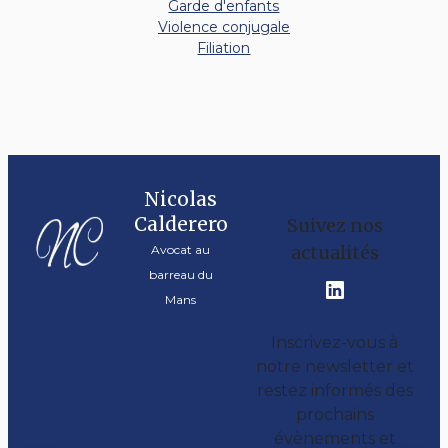
Garde d'enfants
Violence conjugale
Filiation
Nicolas
Calderero
Suivez nos
actualités
Avocat au
barreau du
Mans
Inscrivez-vous à
notre newsletter et
restez informés des
prochains
évènements et