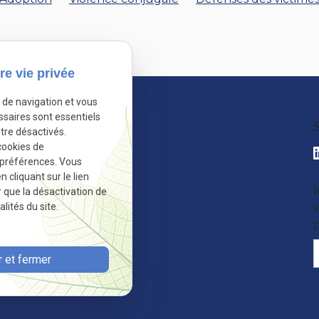
re vie privée
e de navigation et vous
o
ssaires sont essentiels
ns
tre désactivés.
cookies de
 préférences. Vous
cliquant sur le lien
I
r que la désactivation de
lités du site.
 et fermer