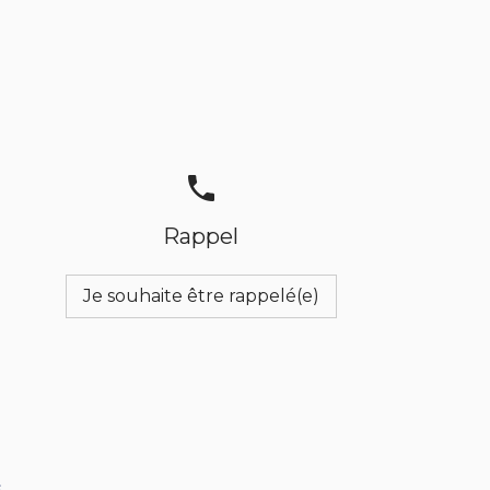
phone
Rappel
Je souhaite être rappelé(e)
s