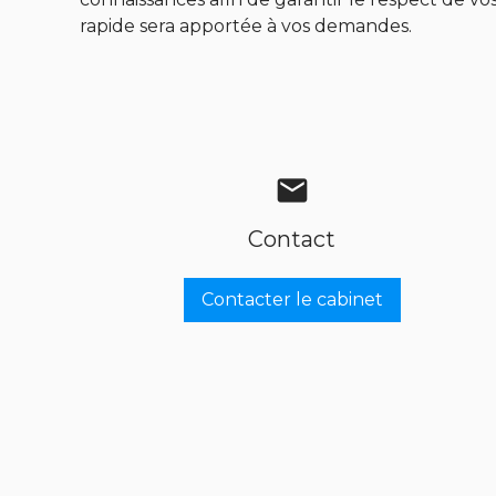
rapide sera apportée à vos demandes.
mail
Contact
Contacter le cabinet