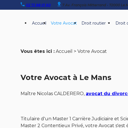
Panneau de gestion des cookies
02 72 88 01 60
7 Av. François Mitterrand - 72000 Le
Accueil
Votre Avocat
Droit routier
Droit 
Vous êtes ici :
Accueil
> Votre Avocat
Votre Avocat à Le Mans
Maître Nicolas CALDERERO,
avocat du divor
Titulaire d'un Master 1 Carrière Judiciaire et Sc
Master 2 Contentieux Privé, votre Avocat s'es