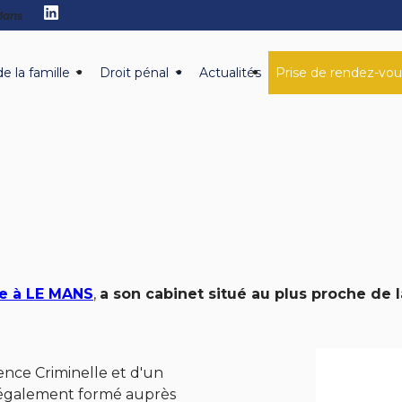
 Mans
de la famille
Droit pénal
Actualités
Prise de rendez-vou
ce à LE MANS
,
a son cabinet situé au plus proche de la
ience Criminelle et d'un
t également formé auprès