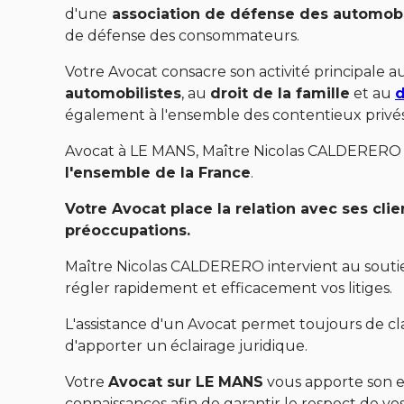
d'une
association de défense des automobi
de défense des consommateurs.
Votre Avocat consacre son activité principale a
automobilistes
, au
droit de la famille
et au
d
également à l'ensemble des contentieux privés
Avocat à LE MANS, Maître Nicolas CALDERERO
l'ensemble de la France
.
Votre Avocat place la relation avec ses cli
préoccupations.
Maître Nicolas CALDERERO intervient au soutien
régler rapidement et efficacement vos litiges.
L'assistance d'un Avocat permet toujours de clar
d'apporter un éclairage juridique.
Votre
Avocat sur LE MANS
vous apporte son e
connaissances afin de garantir le respect de vo