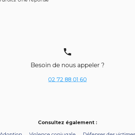
phone
Besoin de nous appeler ?
02 72 88 01 60
Consultez également :
Adoption
Violence conjugale
Défenses des victime