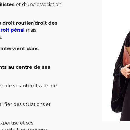
listes
et d'une association
u
droit routier
/
droit des
roit pénal
mais
.
intervient dans
ents au centre de ses
 de vos intérêts afin de
ifier des situations et
xpertise et ses
s droits. Une réponse