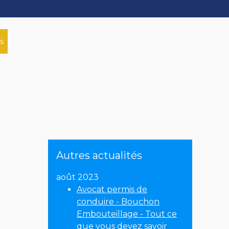
s
Autres actualités
août 2023
Avocat permis de
conduire - Bouchon
Embouteillage - Tout ce
que vous devez savoir