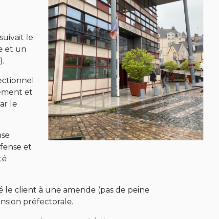
uivait le
e et un
).
ectionnel
nement et
ar le
nse
éfense et
té
 le client à une amende (pas de peine
nsion préfectorale.