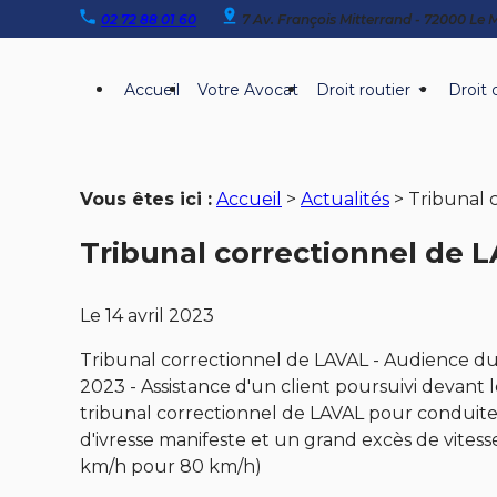
Panneau de gestion des cookies
02 72 88 01 60
7 Av. François Mitterrand - 72000 Le
Accueil
Votre Avocat
Droit routier
Droit 
Vous êtes ici :
Accueil
>
Actualités
> Tribunal 
Tribunal correctionnel de L
Le
14 avril 2023
Tribunal correctionnel de LAVAL - Audience du 
2023 - Assistance d'un client poursuivi devant 
tribunal correctionnel de LAVAL pour conduite
d'ivresse manifeste et un grand excès de vitess
km/h pour 80 km/h)