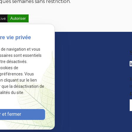
ues semaines sans restriction.
tivé.
Autoriser
re vie privée
o
e de navigation et vous
ns
ssaires sont essentiels
tre désactivés.
cookies de
 préférences. Vous
I
cliquant sur le lien
r que la désactivation de
lités du site.
 et fermer