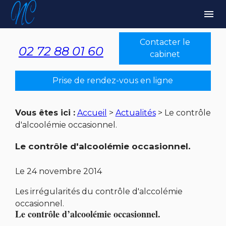
Panneau de gestion des cookies
menu
Contacter le
02 72 88 01 60
cabinet
Prise de rendez-vous en ligne
Vous êtes ici :
Accueil
>
Actualités
> Le contrôle
d'alcoolémie occasionnel.
Le contrôle d'alcoolémie occasionnel.
Le
24 novembre 2014
Les irrégularités du contrôle d'alccolémie
occasionnel.
Le contrôle d’alcoolémie
occasionnel
.