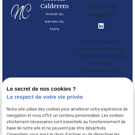
Calderero
Suivez nos
actualités
Avocat au
barreau du
Mans
Inscrivez-vous à
notre newsletter et
restez informés des
prochains
évènements et
promotions.
Le secret de nos cookies ?
Le respect de votre vie privée
Notre site utilise des cookies pour améliorer votre expérience de
navigation et vous offrir un contenu personnalisé. Les cookies
strictement nécessaires sont essentiels au fonctionnement de
base de notre site et ne peuvent pas être désactivés.
Cependant, vous avez le choix d'activer ou de désactiver les