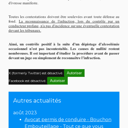
d'ivresse manifeste.
Toutes les contestations doivent être soulevées avant toute défense au
fond.
La reconnaissance de l'infraction, lors du contrôle par un
conducteur profane, n'a pas d'incidence sur une éventuelle contestation
devant les tribunaux.
Ainsi, un contrôle positif à la suite d’un dépistage d’alcoolémie
occasionnel
n’est pas incontestable. Les causes de nullité restent
nombreuses. Il est important d’étudier la procédure avant de passer
devant un juge ou simplement de reconnaître l’infraction.
X (formerly Twitter) est désactivé.
Autoriser
Facebook est désactivé.
Autoriser
Autres actualités
août 2023
Avocat permis de conduire - Bouchon
Embouteillage - Tout ce que vous