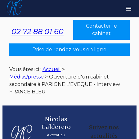
Panneau de gestion des cookies
menu
Contacter le
02 72 88 01 60
cabinet
Prise de rendez-vous en ligne
Vous êtes ici :
Accueil
>
Médias/presse
>
Ouverture d'un cabinet
secondaire à PARIGNE L'EVEQUE - Interview
FRANCE BLEU.
Nicolas
Calderero
Suivez nos
actualités
Avocat au